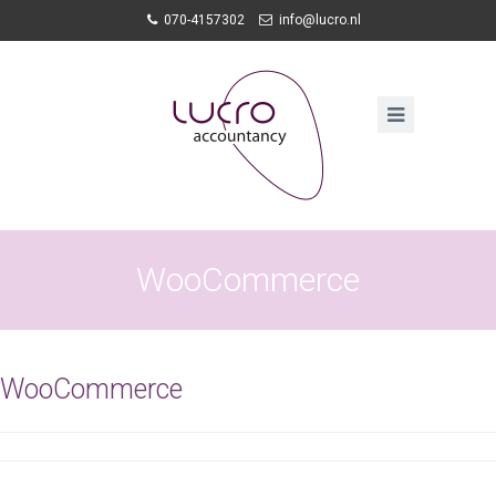
070-4157302
info@lucro.nl
WooCommerce
WooCommerce