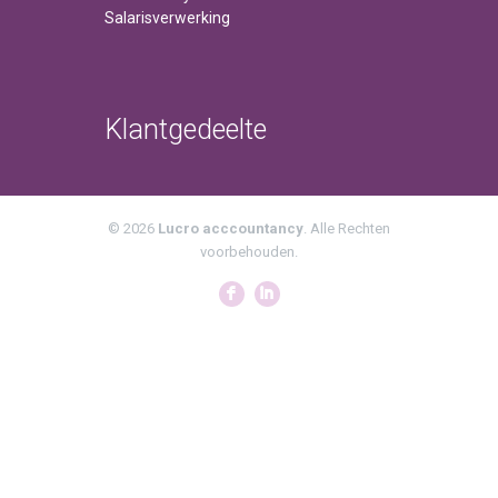
Salarisverwerking
Klantgedeelte
© 2026
Lucro acccountancy
. Alle Rechten
voorbehouden.
F
I