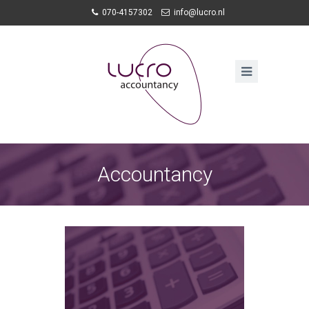
070-4157302
info@lucro.nl
Accountancy