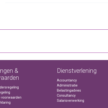
ingen &
Dienstverlening
waarden
Accountancy
Administratie
idersregeling
Belastingadvies
egeling
Consultancy
 voorwaarden
Salarisverwerking
klaring