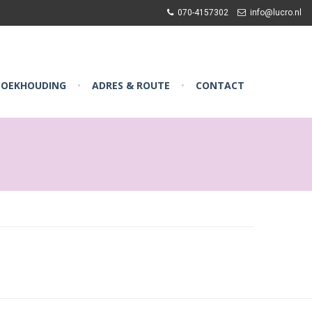
070-4157302
info@lucro.nl
BOEKHOUDING
ADRES & ROUTE
CONTACT
•
•