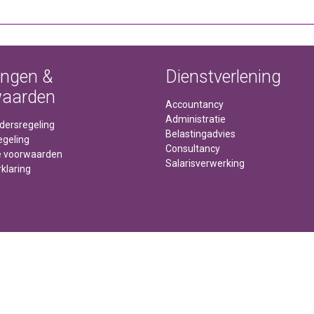
ingen &
Dienstverlening
waarden
Accountancy
Administratie
idersregeling
Belastingadvies
egeling
Consultancy
 voorwaarden
Salarisverwerking
klaring