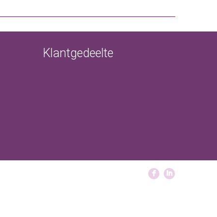
Klantgedeelte
F
I