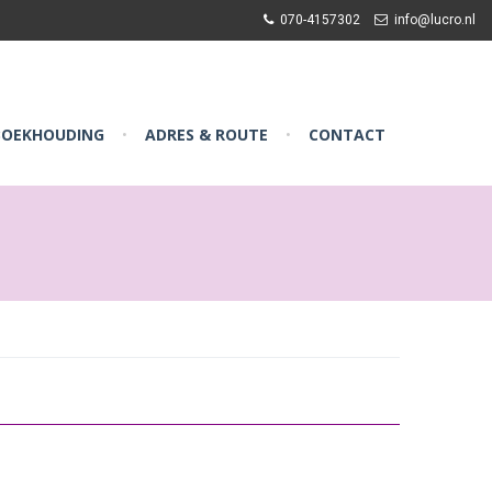
070-4157302
info@lucro.nl
BOEKHOUDING
ADRES & ROUTE
CONTACT
•
•